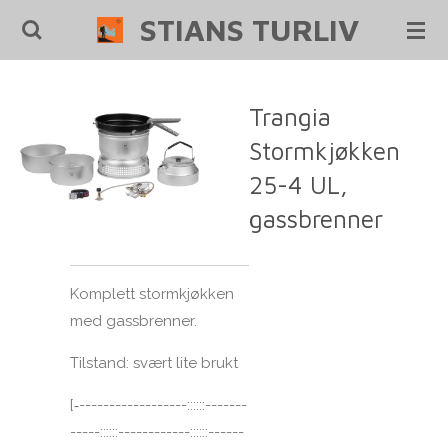
STIANS TURLIV
Gå
til
hovedinnhold
Trangia
Stormkjøkken
25-4 UL,
gassbrenner
Komplett stormkjøkken
med gassbrenner.
Tilstand: svært lite brukt
[‐------------------::::::-------
-----::::::------------::::::------