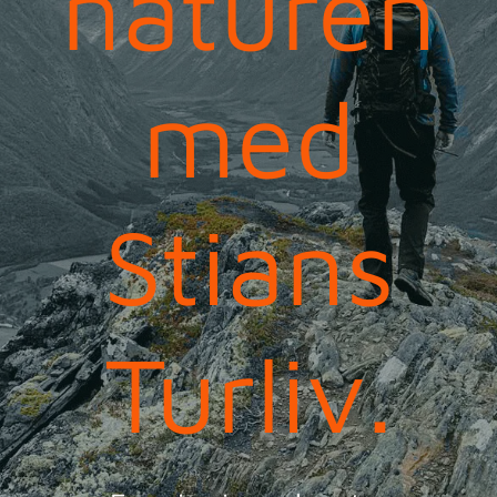
naturen
med
Stians
Turliv.