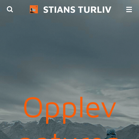
STIANS TURLIV
Gå
til
hovedinnhold
Opplev