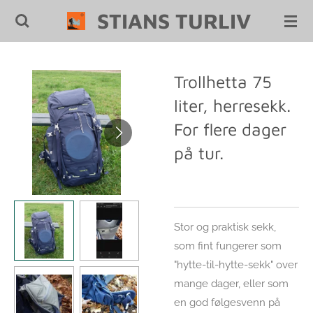
STIANS TURLIV
Gå
til
hovedinnhold
Trollhetta 75
liter, herresekk.
For flere dager
på tur.
Stor og praktisk sekk,
som fint fungerer som
"hytte-til-hytte-sekk" over
mange dager, eller som
en god følgesvenn på