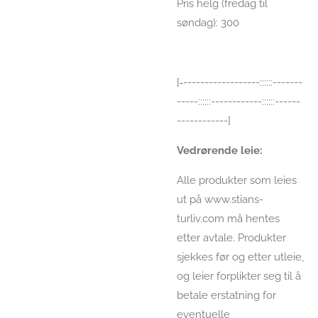
Pris helg (fredag til
søndag): 300
[‐------------------::::::-------
-----::::::------------::::::------
------------]
Vedrørende leie:
Alle produkter som leies
ut på www.stians-
turliv.com må hentes
etter avtale. Produkter
sjekkes før og etter utleie,
og leier forplikter seg til å
betale erstatning for
eventuelle