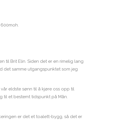
a. 600moh.
til Brit Elin. Siden det er en rimelig lang
e med det samme utgangspunktet som jeg
år eldste sønn til å kjøre oss opp til
g til et bestemt tidspunkt på Mån.
eringen er det et toalett-bygg, så det er