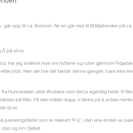
., går opp til ca. 800moh. før en går ned til Blåfjellenden på c
BLÅ på ut.no
 2022, har jeg snakket mye om hyttene og ruten gjennom Fidjadalen 
ag etter jobb. Men slik ble det faktisk denne gangen, bare ikk
ra Hunnedalen, eller Øvstabø som det jo egentlig heter. Vi fikk v
mlebilen på Mån. På den måten slapp vi tenke på å avtale hentin
er 50 kr.
 parkeringsfeltet som er markert "P-5". I den ene enden av park
 opp og inn i fjellet.