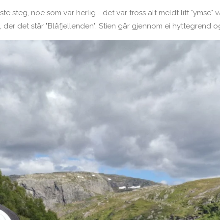
rste steg, noe som var herlig - det var tross alt meldt litt "yms
ien, der det står "Blåfjellenden". Stien går gjennom ei hyttegrend 