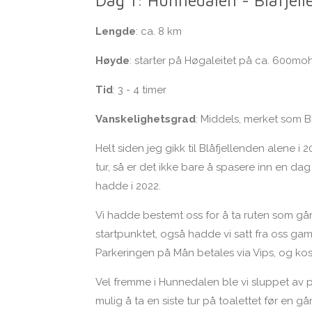
Lengde
: ca. 8 km
Høyde
: starter på Høgaleitet på ca. 600moh
Tid
: 3 - 4 timer
Vanskelighetsgrad
: Middels, merket som 
Helt siden jeg gikk til Blåfjellenden alene i
tur, så er det ikke bare å spasere inn en d
hadde i 2022.
Vi hadde bestemt oss for å ta ruten som går f
startpunktet, også hadde vi satt fra oss ga
Parkeringen på Mån betales via Vips, og kost
Vel fremme i Hunnedalen ble vi sluppet av på
mulig å ta en siste tur på toalettet før en går